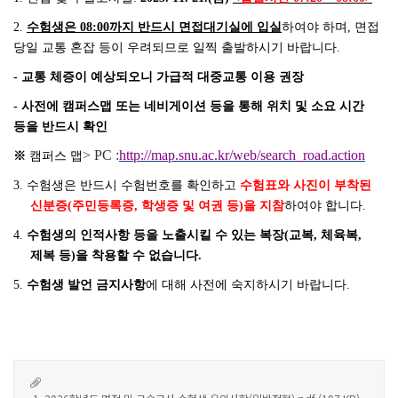
글로벌프로그램
2.
수험생은
08:00
까지 반드시 면접대기실에 입실
하여야 하며
,
면접
최고위과정
당일 교통 혼잡 등이 우려되므로 일찍 출발하시기 바랍니다
.
-
교통 체증이 예상되오니 가급적 대중교통 이용 권장
자연과학 최고의 강의
-
사전에 캠퍼스맵 또는 네비게이션 등을 통해 위치 및 소요 시간
등을 반드시 확인
연구
> PC :
http://map.snu.ac.kr/web/search_road.action
※
캠퍼스 맵
연구활동
3.
수험생은 반드시 수험번호를 확인하고
수험표와 사진이 부착된
최신 연구뉴스
신분증
(
주민등록증
,
학생증 및 여권 등
)
을 지참
하여야 합니다
.
연구분야
4.
수험생의 인적사항 등을 노출시킬 수 있는 복장
(
교복
,
체육복
,
연구기관
제복 등
)
을 착용할 수 없습니다
.
연구소
5.
수험생 발언 금지사항
에 대해 사전에 숙지하시기 바랍니다
.
연구센터
사업단
연구시설
대학주관연구소
연구지원