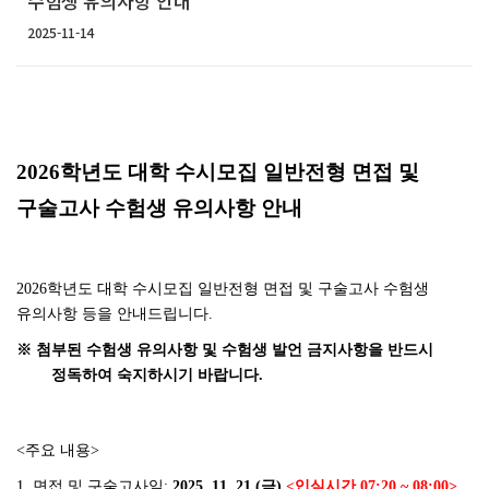
수험생 유의사항 안내
조직 및 구성원
2025-11-14
조직도
교수진
교직원
자연대 규정
홍보
2026
학년도 대학 수시모집 일반전형 면접 및
홍보영상
구술고사 수험생 유의사항 안내
브로슈어
자연대 뉴스레터
UI
2026
학년도 대학 수시모집 일반전형 면접 및 구술고사 수험생
유의사항 등을 안내드립니다
.
캠퍼스 안내
※
첨부된 수험생 유의사항 및 수험생 발언 금지사항을 반드시
정독하여 숙지하시기 바랍니다
.
교육
입학정보
<
주요 내용
>
대학/대학원
1.
면접 및 구술고사일
:
2025. 11. 21.(
금
)
<
입실시간
07:20 ~ 08:00>