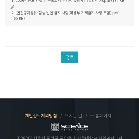
1. 2026학년도 면접 및 구술고사 수험생 유의사항(일반전형).pdf
(197 KB)
연구행정소개
2. [면접공지용]수험생 발언 금지 사항(학생부 기재금지 사항 포함).pdf
자연과학대학 지원사업
(65 KB)
본부(연구처) 지원사업
국가R&D통합공고(NTIS)
연구자료실
목록
대학생활
학사지원
학사안내
장학금/학자금
학부생 연구인턴십
학생서비스
개인정보처리방침
/
오시는 길
/
구 홈페이지
고충상담
학생상담센터 자:우리
대학시설
[08826] 서울시 관악구 관악로 1 서울대학교 자연과학대학