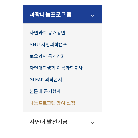
학생활동
과학나눔프로그램
학생회
GLEAP
자연과학 공개강연
자:몽
SNU 자연과학캠프
동아리
토요과학 공개강좌
학생활동지원
자연대학생회 여름과학봉사
나눔+기부
GLEAP 과학콘서트
시민과학센터
천문대 공개행사
과학나눔프로그램
나눔프로그램 참여 신청
자연과학 공개강연
SNU 자연과학캠프
자연대 발전기금
토요과학 공개강좌
자연대학생회 여름과학봉사