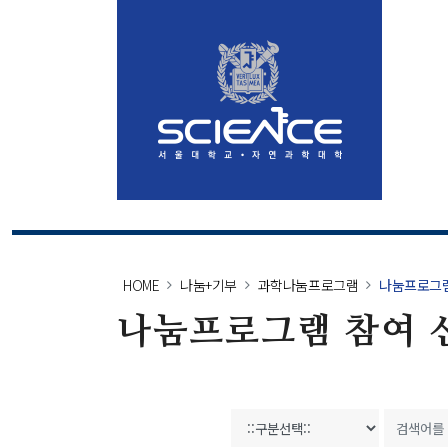
대학소개
교육
환영인사
입학
학장
대학
HOME
나눔+기부
과학나눔프로그램
나눔프로그램
학장소개
글로
나눔프로그램 참여 
역대학장
최고
대학안내
자연
비전
연혁
현황