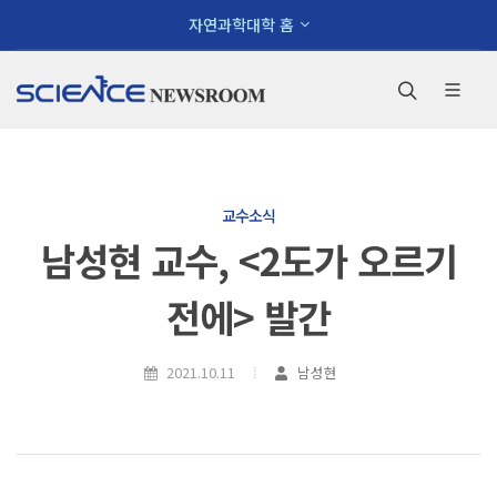
×
자연과학대학 홈
사이트 맵
대학소개
교수소식
남성현 교수, <2도가 오르기
환영인사
학장
전에> 발간
학장소개
역대학장
2021.10.11
남성현
대학안내
비전
연혁
현황