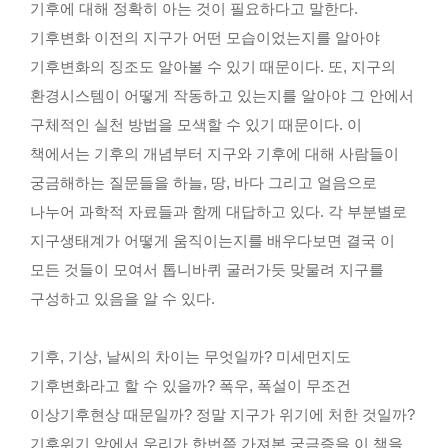
기후에 대해 정확히 아는 것이 필요하다고 말한다.
학생활동
기후변화 이전의 지구가 어떤 모습이었는지를 알아야
학생회
기후변화의 징조도 알아볼 수 있기 때문이다. 또, 지구의
GLEAP
환경시스템이 어떻게 작동하고 있는지를 알아야 그 안에서
자:몽
구체적인 실천 방법을 모색할 수 있기 때문이다. 이
동아리
책에서는 기후의 개념부터 지구와 기후에 대해 사람들이
학생활동지원
궁금해하는 질문들을 하늘, 땅, 바다 그리고 얼음으로
나누어 과학적 자료들과 함께 대답하고 있다. 각 부분별로
나눔+기부
지구생태계가 어떻게 움직이는지를 배우다보면 결국 이
시민과학센터
모든 것들이 모여서 톱니바퀴 굴러가듯 맞물려 지구를
구성하고 있음을 알 수 있다.
과학나눔프로그램
자연과학 공개강연
SNU 자연과학캠프
기후, 기상, 날씨의 차이는 무엇일까? 미세먼지도
토요과학 공개강좌
기후변화라고 할 수 있을까? 폭우, 폭설이 무조건
자연대학생회 여름과학봉사
이상기후현상 때문일까? 정말 지구가 위기에 처한 것일까?
GLEAP 과학콘서트
기후위기 앞에서 우리가 한번쯤 가져본 궁금증을 이 책을