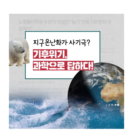
조직 및 구성원
조직도
교수진
교직원
자연대 규정
홍보
홍보영상
브로슈어
자연대 뉴스레터
UI
캠퍼스 안내
교육
입학정보
대학/대학원