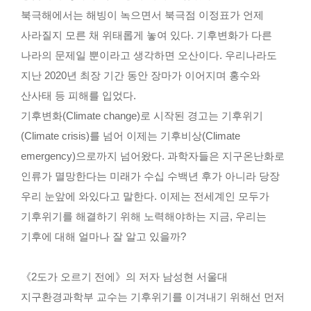
연구행정소개
북극해에서는 해빙이 녹으면서 북극점 이정표가 언제
자연과학대학 지원사업
사라질지 모른 채 위태롭게 놓여 있다. 기후변화가 다른
본부(연구처) 지원사업
나라의 문제일 뿐이라고 생각하면 오산이다. 우리나라도
국가R&D통합공고(NTIS)
지난 2020년 최장 기간 동안 장마가 이어지며 홍수와
산사태 등 피해를 입었다.
연구자료실
기후변화(Climate change)로 시작된 경고는 기후위기
(Climate crisis)를 넘어 이제는 기후비상(Climate
대학생활
emergency)으로까지 넘어왔다. 과학자들은 지구온난화로
학사지원
인류가 멸망한다는 미래가 수십 수백년 후가 아니라 당장
학사안내
우리 눈앞에 와있다고 말한다. 이제는 전세계인 모두가
장학금/학자금
기후위기를 해결하기 위해 노력해야하는 지금, 우리는
학부생 연구인턴십
기후에 대해 얼마나 잘 알고 있을까?
학생서비스
고충상담
《2도가 오르기 전에》의 저자 남성현 서울대
학생상담센터 자:우리
지구환경과학부 교수는 기후위기를 이겨내기 위해선 먼저
대학시설