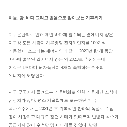
글로벌프로그램
최고위과정
하늘, 땅, 바다 그리고 얼음으로 알아보는 기후위기
자연과학 최고의 강의
지구온난화로 인해 매년 바다에 흡수되는 열에너지 양은
연구
지구상 모든 사람이 하루종일 전자레인지를 100개씩
가동할 때 소모되는 에너지양과 같다. 2020년 한 해 동안
연구활동
바다에 흡수된 열에너지 양은 약 20ZJ로 추산되는데,
최신 연구뉴스
이것은 1초마다 원자폭탄이 4개씩 폭발하는 수준의
연구분야
에너지에 해당한다.
연구기관
연구소
지구 곳곳에서 들려오는 기후변화로 인한 기후재난 소식이
연구센터
사업단
심상치가 않다. 평소 겨울철에도 포근하던 미국
연구시설
텍사스주에서는 2021년 초 기록적인 한파와 폭설로 수십
대학주관연구소
명이 사망하고 대규모 정전 사태가 잇따르며 난방과 식수가
연구지원
공급되지 않아 수백만 명이 피해를 겪었다. 반면,