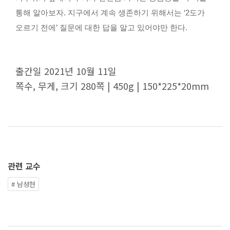
천문대 공개행사
통해 알아보자. 지구에서 계속 생존하기 위해서는 ‘2도가
나눔프로그램 참여 신청
오르기 전에’ 질문에 대한 답을 알고 있어야만 한다.
자연대 발전기금
발전기금 홈
모금캠페인
출간일 2021년 10월 11일
참여안내
쪽수, 무게, 크기 280쪽 | 450g | 150*225*20mm
온라인 기부자의 벽
기부스토리
관허코스모스홀
자연대 알림
관련 교수
공지 사항
# 남성현
행사안내
교수초빙