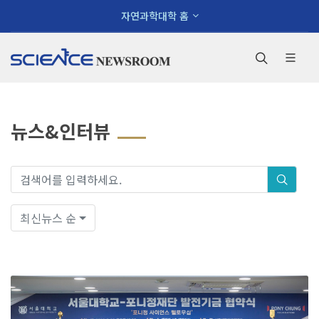
×
자연과학대학 홈
사이트 맵
뉴스&인터뷰
대학소개
환영인사
학장
학장소개
최신뉴스 순
역대학장
대학안내
비전
연혁
현황