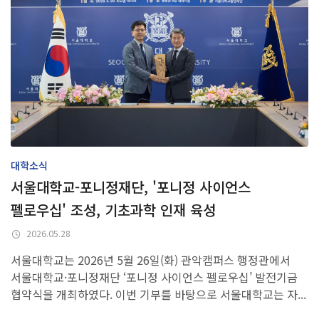
조직 및 구성원
조직도
교수진
교직원
자연대 규정
홍보
홍보영상
브로슈어
대학소식
자연대 뉴스레터
서울대학교-포니정재단, '포니정 사이언스
UI
펠로우십' 조성, 기초과학 인재 육성
캠퍼스 안내
2026.05.28
교육
서울대학교는 2026년 5월 26일(화) 관악캠퍼스 행정관에서
서울대학교·포니정재단 ‘포니정 사이언스 펠로우십’ 발전기금
입학정보
협약식을 개최하였다. 이번 기부를 바탕으로 서울대학교는 자...
대학/대학원