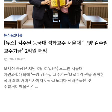
뉴스&인터뷰
[뉴스] 김주필 동국대 석좌교수 서울대 ‘구양 김주필
교수기금’ 2억원 쾌척
2021.04.02
오세정 총장은 지난 3월 31일(수) 모교인 서울대
자연과학대학에 ‘구양 김주필 교수기금’으로 2억 원을 쾌척한
국내 최초 거미박사이자 아라크노피아 생태수목원 및
주필거미박물관 김...