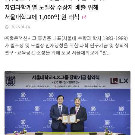
자연과학계열 노벨상 수상자 배출 위해
학생활동
서울대학교에 1,000억 원 쾌척
학생회
GLEAP
2026.01.16
자:몽
㈜좋은책신사고 홍범준 대표(서울대 수학과 학사 1983-1989)
동아리
가 필즈상 및 노벨상 인재양성을 위한 과학 연구기금 및 창의적
학생활동지원
연구 · 교육공간 조성을 위해 모교 서울대학교에 “발...
나눔+기부
시민과학센터
과학나눔프로그램
자연과학 공개강연
SNU 자연과학캠프
토요과학 공개강좌
자연대학생회 여름과학봉사
GLEAP 과학콘서트