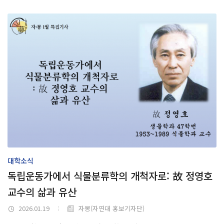
글로벌프로그램
최고위과정
자연과학 최고의 강의
연구
연구활동
최신 연구뉴스
연구분야
연구기관
연구소
대학소식
연구센터
독립운동가에서 식물분류학의 개척자로: 故 정영호
사업단
교수의 삶과 유산
연구시설
대학주관연구소
2026.01.19
자몽(자연대 홍보기자단)
연구지원