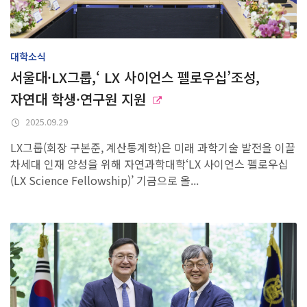
천문대 공개행사
나눔프로그램 참여 신청
자연대 발전기금
대학소식
발전기금 홈
서울대·LX그룹,‘ LX 사이언스 펠로우십’조성,
모금캠페인
자연대 학생·연구원 지원
참여안내
2025.09.29
온라인 기부자의 벽
기부스토리
LX그룹(회장 구본준, 계산통계학)은 미래 과학기술 발전을 이끌
차세대 인재 양성을 위해 자연과학대학‘LX 사이언스 펠로우십
관허코스모스홀
(LX Science Fellowship)’ 기금으로 올...
자연대 알림
공지 사항
행사안내
교수초빙