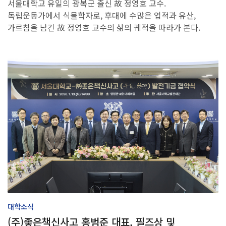
서울대학교 유일의 광복군 출신 故 정영호 교수.
연구행정소개
독립운동가에서 식물학자로, 후대에 수많은 업적과 유산,
자연과학대학 지원사업
가르침을 남긴 故 정영호 교수의 삶의 궤적을 따라가 본다.
본부(연구처) 지원사업
국가R&D통합공고(NTIS)
연구자료실
대학생활
학사지원
학사안내
장학금/학자금
학부생 연구인턴십
학생서비스
고충상담
학생상담센터 자:우리
대학소식
(주)좋은책신사고 홍범준 대표, 필즈상 및
대학시설