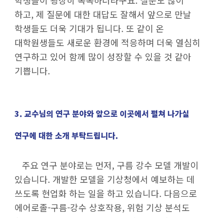
천문대 공개행사
하고, 제 질문에 대한 대답도 잘해서 앞으로 만날
나눔프로그램 참여 신청
학생들도 더욱 기대가 됩니다. 또 같이 온
자연대 발전기금
대학원생들도 새로운 환경에 적응하며 더욱 열심히
발전기금 홈
연구하고 있어 함께 많이 성장할 수 있을 것 같아
모금캠페인
기쁩니다.
참여안내
온라인 기부자의 벽
기부스토리
3. 교수님의 연구 분야와 앞으로 이곳에서 펼쳐 나가실
관허코스모스홀
연구에 대한 소개 부탁드립니다.
자연대 알림
주요 연구 분야로는 먼저, 구름 강수 모델 개발이
공지 사항
있습니다. 개발한 모델을 기상청에서 예보하는 데
행사안내
쓰도록 현업화 하는 일을 하고 있습니다. 다음으로
교수초빙
에어로졸-구름-강수 상호작용, 위험 기상 분석도