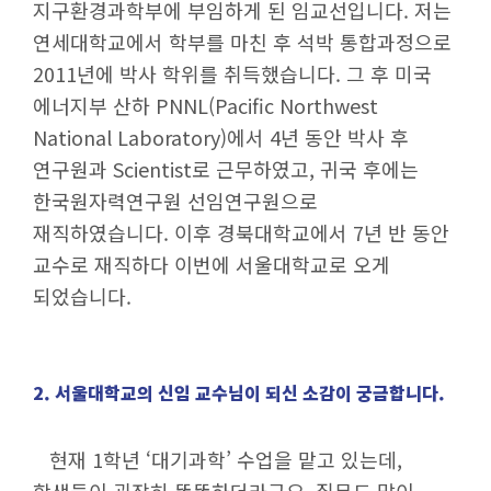
지구환경과학부에 부임하게 된 임교선입니다. 저는
학생활동
연세대학교에서 학부를 마친 후 석박 통합과정으로
학생회
2011년에 박사 학위를 취득했습니다. 그 후 미국
GLEAP
에너지부 산하 PNNL(Pacific Northwest
자:몽
National Laboratory)에서 4년 동안 박사 후
동아리
연구원과 Scientist로 근무하였고, 귀국 후에는
학생활동지원
한국원자력연구원 선임연구원으로
재직하였습니다. 이후 경북대학교에서 7년 반 동안
나눔+기부
교수로 재직하다 이번에 서울대학교로 오게
시민과학센터
되었습니다.
과학나눔프로그램
자연과학 공개강연
SNU 자연과학캠프
2. 서울대학교의 신임 교수님이 되신 소감이 궁금합니다.
토요과학 공개강좌
자연대학생회 여름과학봉사
현재 1학년 ‘대기과학’ 수업을 맡고 있는데,
GLEAP 과학콘서트
학생들이 굉장히 똑똑하더라구요. 질문도 많이