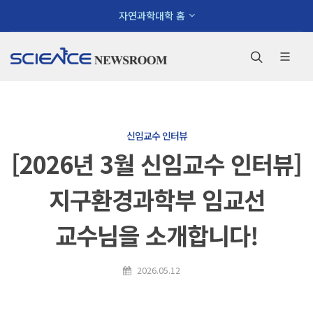
×
자연과학대학 홈
사이트 맵
대학소개
신임교수 인터뷰
[2026년 3월 신임교수 인터뷰]
환영인사
학장
지구환경과학부 임교선
학장소개
역대학장
교수님을 소개합니다!
대학안내
비전
2026.05.12
연혁
현황