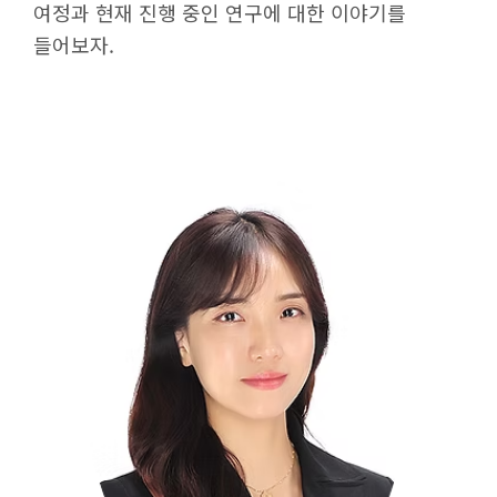
여정과 현재 진행 중인 연구에 대한 이야기를
글로벌프로그램
들어보자.
최고위과정
자연과학 최고의 강의
연구
연구활동
최신 연구뉴스
연구분야
연구기관
연구소
연구센터
사업단
연구시설
대학주관연구소
연구지원