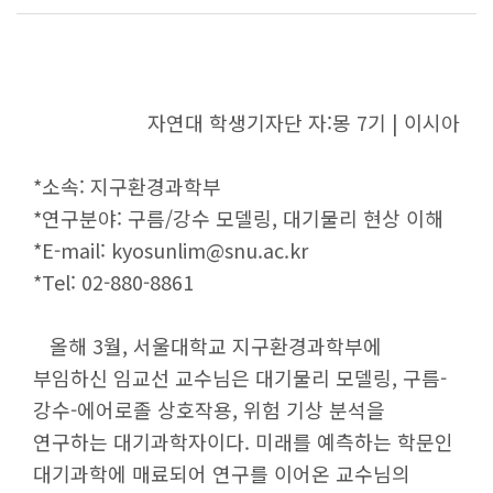
조직 및 구성원
조직도
교수진
교직원
자연대 학생기자단 자:몽 7기 | 이시아
자연대 규정
홍보
*소속: 지구환경과학부
홍보영상
*연구분야: 구름/강수 모델링, 대기물리 현상 이해
브로슈어
*E-mail: kyosunlim@snu.ac.kr
자연대 뉴스레터
*Tel: 02-880-8861
UI
캠퍼스 안내
올해 3월, 서울대학교 지구환경과학부에
부임하신 임교선 교수님은 대기물리 모델링, 구름-
교육
강수-에어로졸 상호작용, 위험 기상 분석을
입학정보
연구하는 대기과학자이다. 미래를 예측하는 학문인
대기과학에 매료되어 연구를 이어온 교수님의
대학/대학원